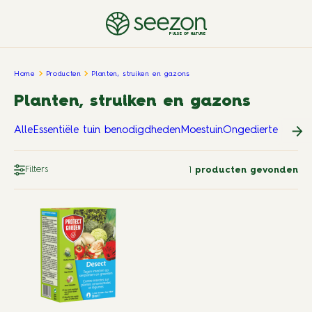
PULSE OF NATURE
Home
Producten
Planten, struiken en gazons
Planten, struiken en gazons
Alle
Essentiële tuin benodigdheden
Moestuin
Ongedierte in en 
Filters
1
producten gevonden