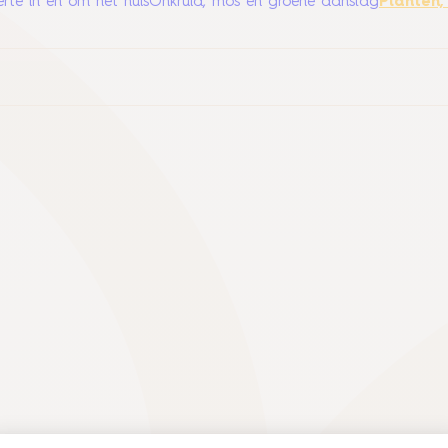
rte in en om het huis
Onkruid, mos en groene aanslag
Planten,