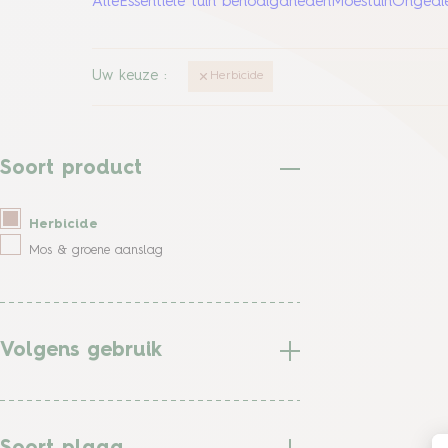
Alle
Essentiële tuin benodigdheden
Moestuin
Ongedie
Uw keuze
:
Herbicide
Soort product
Herbicide
Mos & groene aanslag
Volgens gebruik