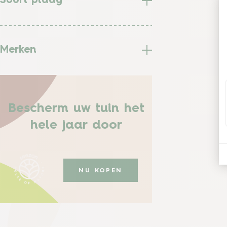
Soort plaag
Merken
Bescherm uw tuin het
hele jaar door
NU KOPEN