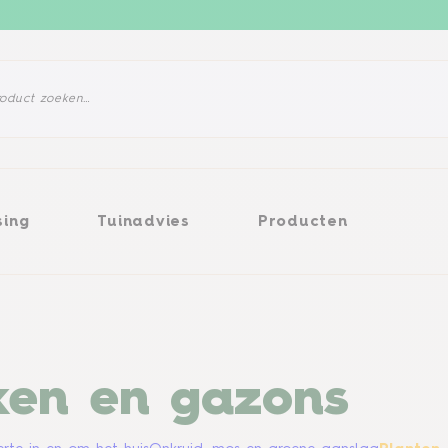
ng
Tuinadvies
Producten
sing
Tuinadvies
Producten
iken en gazons