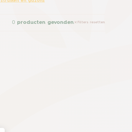
 struiken en gazons
0
producten gevonden
Filters resetten