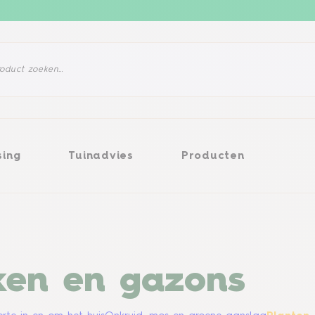
ng
Tuinadvies
Producten
sing
Tuinadvies
Producten
iken en gazons