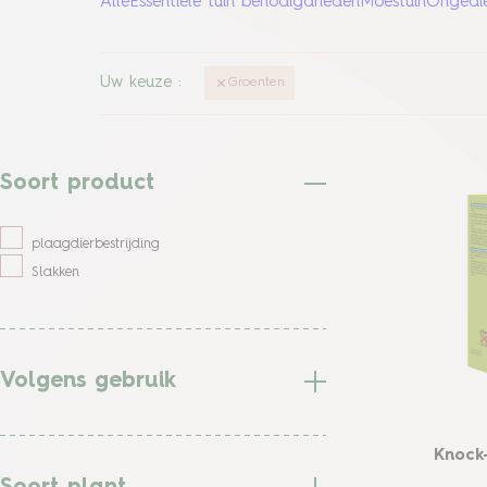
Alle
Essentiële tuin benodigdheden
Moestuin
Ongedie
Uw keuze
:
Groenten
Soort product
plaagdierbestrijding
Slakken
Volgens gebruik
Knock