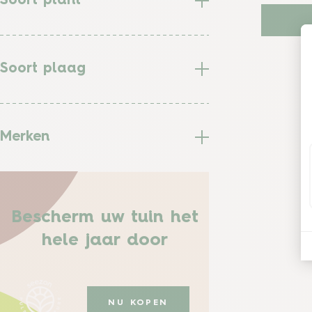
Soort plant
Soort plaag
Merken
Bescherm uw tuin het
hele jaar door
NU KOPEN