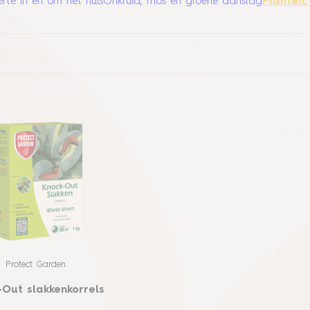
rte in en om het huis
Onkruid, mos en groene aanslag
Planten,
Protect Garden
-Out slakkenkorrels