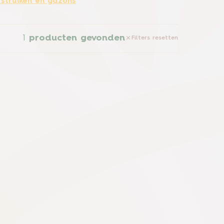
 struiken en gazons
1
producten gevonden
Filters resetten