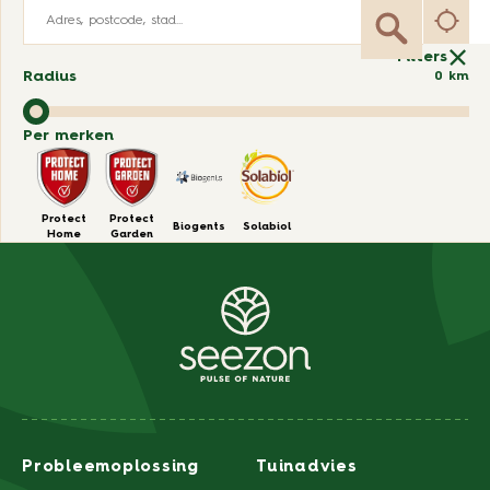
Filters
Radius
0
km
Per merken
Protect
Protect
Biogents
Solabiol
Home
Garden
Probleemoplossing
Tuinadvies