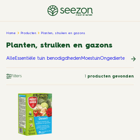
PULSE OF NATURE
Home
Producten
Planten, struiken en gazons
Planten, struiken en gazons
Alle
Essentiële tuin benodigdheden
Moestuin
Ongedierte in en 
Filters
1
producten gevonden