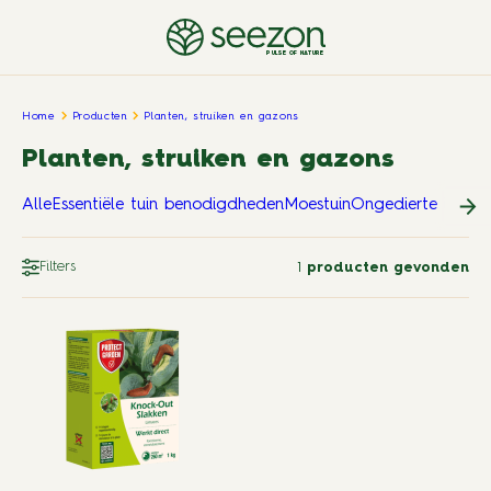
PULSE OF NATURE
Home
Producten
Planten, struiken en gazons
Planten, struiken en gazons
Alle
Essentiële tuin benodigdheden
Moestuin
Ongedierte in en 
Filters
1
producten gevonden