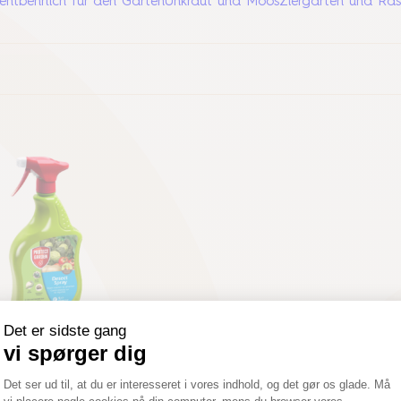
entbehrlich für den Garten
Unkraut und Moos
Ziergarten und Ra
Protect Garden
 Spray Gemüsegarten