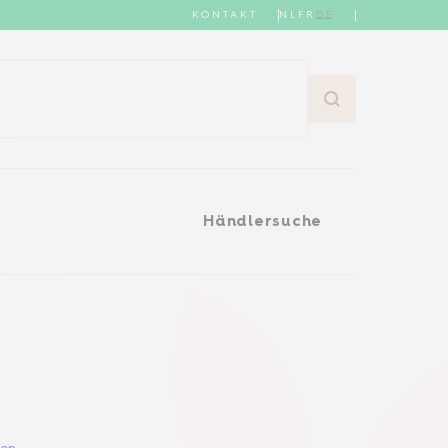
KONTAKT
NL
FR
DE
Händlersuche
Händlersuche