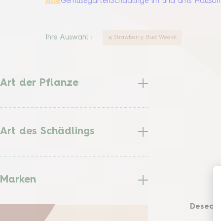
Alle
Gemüsegarten
Schädlinge im und ums Haus
Un
Ihre Auswahl
:
Strawberry Bud Weevil
Art der Pflanze
Art des Schädlings
Marken
Desect