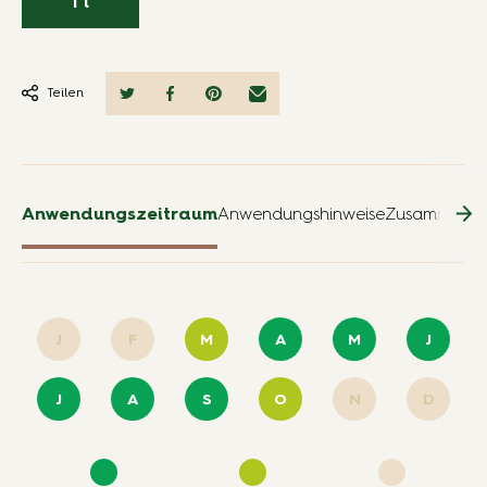
1 l
Teilen
Anwendungszeitraum
Anwendungshinweise
Zusammense
J
F
M
A
M
J
J
A
S
O
N
D