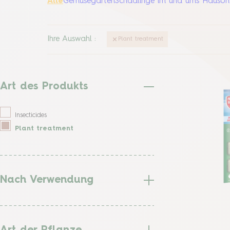
Alle
Gemüsegarten
Schädlinge im und ums Haus
Un
Ihre Auswahl
:
Plant treatment
Art des Produkts
Insecticides
Plant treatment
Nach Verwendung