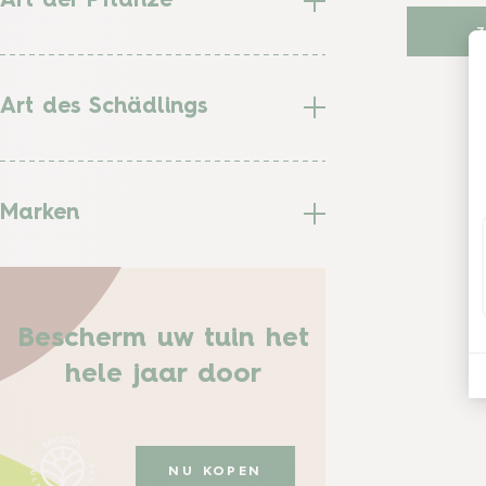
Art der Pflanze
Art des Schädlings
Marken
Bescherm uw tuin het
hele jaar door
NU KOPEN