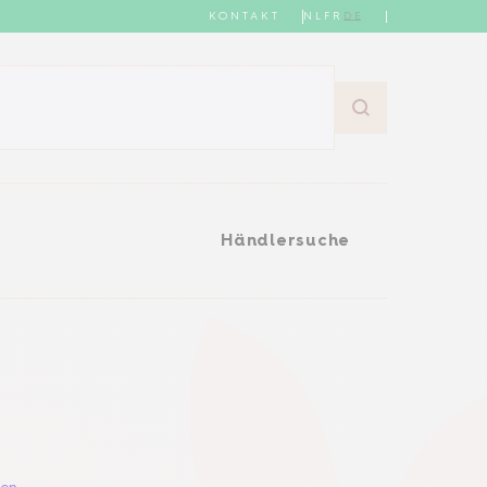
KONTAKT
NL
FR
DE
Händlersuche
Händlersuche