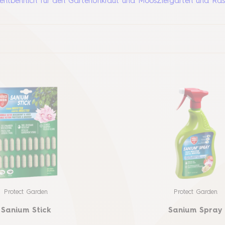
entbehrlich für den Garten
Unkraut und Moos
Ziergarten und Ra
Protect Garden
Protect Garden
Sanium Stick
Sanium Spray