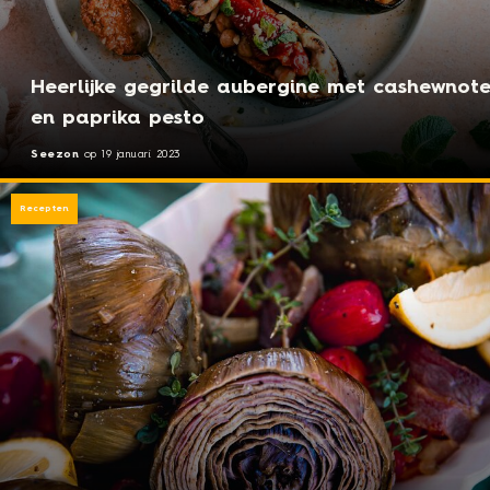
Heerlijke gegrilde aubergine met cashewnot
en paprika pesto
Seezon
op
19 januari 2023
Recepten