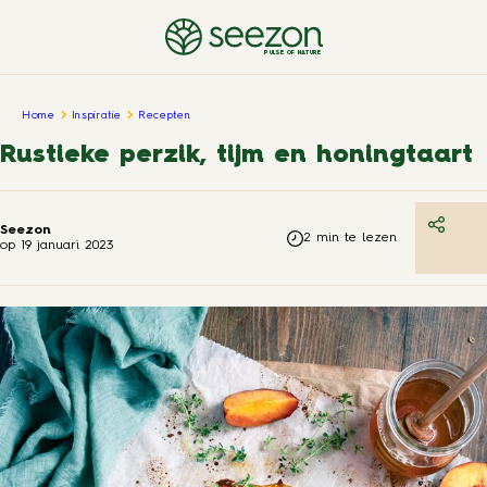
PULSE OF NATURE
Home
Inspiratie
Recepten
Rustieke perzik, tijm en honingtaart
Seezon
2
min te lezen
op
19 januari 2023