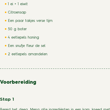
1 ei + 1 eiwit
Citroensap
Een paar takjes verse tijm
50 g boter
4 eetlepels honing
Een snufje fleur de sel
2 eetlepels amandelen
Voorbereiding
Stap 1
Bereid het deeg. Meng alle ingrediënten in een kom, kneed met