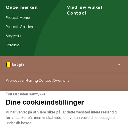
Onze merken
Vind uw winkel
Contact
Protect Home
Protect Garden
Biogents
Solabiol
België
Privacyverklaring
Contact
Over ons
©2022 SBM Life Science Alle rechten voorbehouden
WAAR TE KOOP