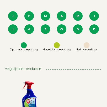
J
F
M
A
M
J
J
A
S
O
N
D
Optimale toepassing
Mogelijke toepassing
Niet toepasbaar
Vergelijkbare producten