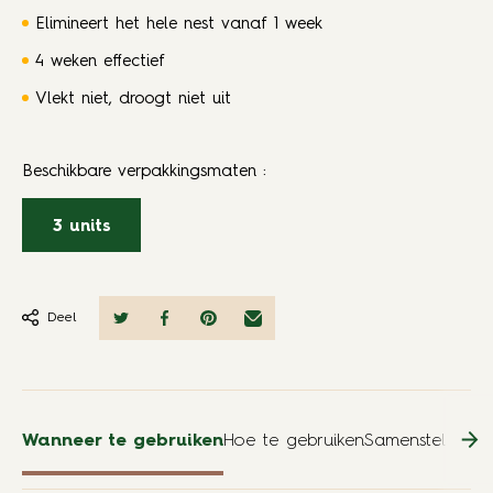
Elimineert het hele nest vanaf 1 week
4 weken effectief
Vlekt niet, droogt niet uit
Beschikbare verpakkingsmaten
:
3 units
Deel
Wanneer te gebruiken
Hoe te gebruiken
Samenstelling
Re