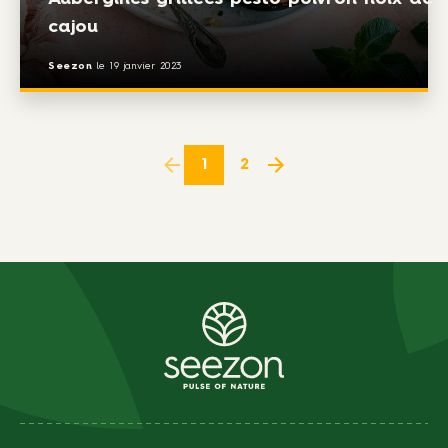
cajou
Seezon
le
19 janvier 2023
1
2