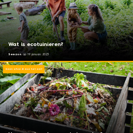
Wat is ecotuinieren?
Seezon
op
19 januari 2023
Geen afval & doe het zelf