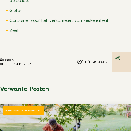
de stapel
Gieter
Container voor het verzamelen van keukenafval
Zeef
Seezon
4
min te lezen
op
20 januari 2023
Verwante Posten
Geen afval & doe het zelf