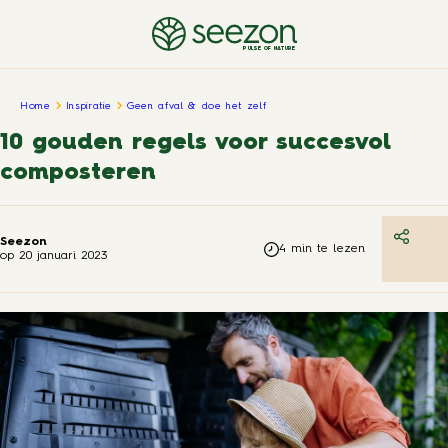
PULSE OF NATURE
Home
Inspiratie
Geen afval & doe het zelf
10 gouden regels voor succesvol
composteren
Seezon
4
min te lezen
op
20 januari 2023