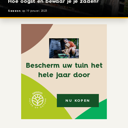
Hoe oogst en bewaar je je zaden?
Seezon
op
19 januari 2023
Bescherm uw tuin het
hele jaar door
NU KOPEN